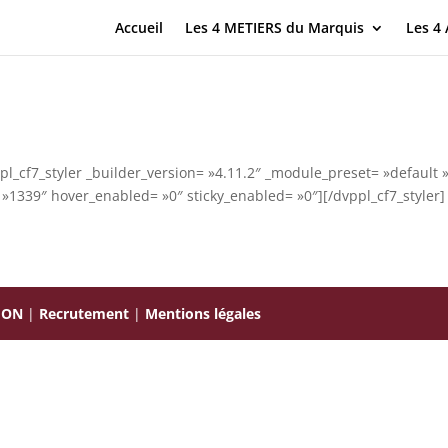
Accueil
Les 4 METIERS du Marquis
Les 4
pl_cf7_styler _builder_version= »4.11.2″ _module_preset= »default 
 »1339″ hover_enabled= »0″ sticky_enabled= »0″][/dvppl_cf7_styler]
ION
|
Recrutement
|
Mentions légales