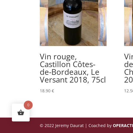
Vin rouge,
Vi
Castillon Côtes-
de
de-Bordeaux, Le
Ch
Versant 2018, 75cl
20
18.90
€
12.
0
© 2022 Jeremy Daurat | Coached by
OPERACT