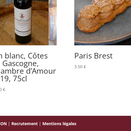
n blanc, Côtes
Paris Brest
 Gascogne,
3.50
€
ambre d’Amour
19, 75cl
50
€
ION
|
Recrutement
|
Mentions légales