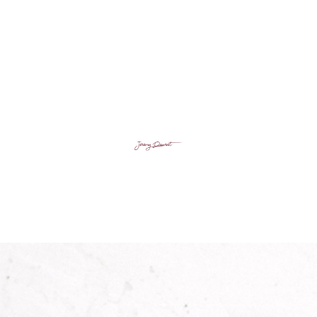
En après-midi
À bientôt pour une pause gourmande
!